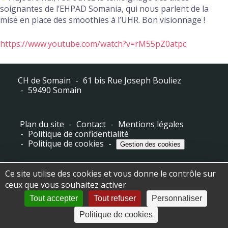
soignantes de l’EHPAD Somania, qui nous parlent de la
mise en place des smoothies à l’UHR. Bon visionnage !
https://www.youtube.com/watch?v=rM55pZ0atpc
CH de Somain
61 bis Rue Joseph Bouliez
59490 Somain
Plan du site
Contact
Mentions légales
Politique de confidentialité
Politique de cookies
Gestion des cookies
Ce site utilise des cookies et vous donne le contrôle sur
ceux que vous souhaitez activer
Tout accepter
Tout refuser
Personnaliser
Politique de cookies