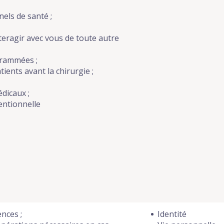
nels de santé ;
teragir avec vous de toute autre
grammées ;
ents avant la chirurgie ;
édicaux ;
entionnelle
nces ;
Identité