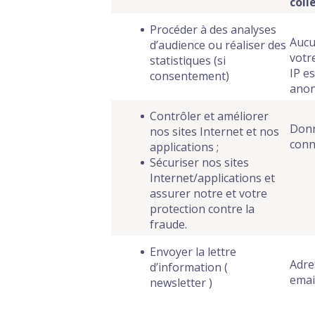
coll
Procéder à des analyses
Aucu
d’audience ou réaliser des
votr
statistiques (si
IP es
consentement)
anon
Contrôler et améliorer
Donn
nos sites Internet et nos
conn
applications ;
Sécuriser nos sites
Internet/applications et
assurer notre et votre
protection contre la
fraude.
Envoyer la lettre
Adre
d’information (
emai
newsletter )