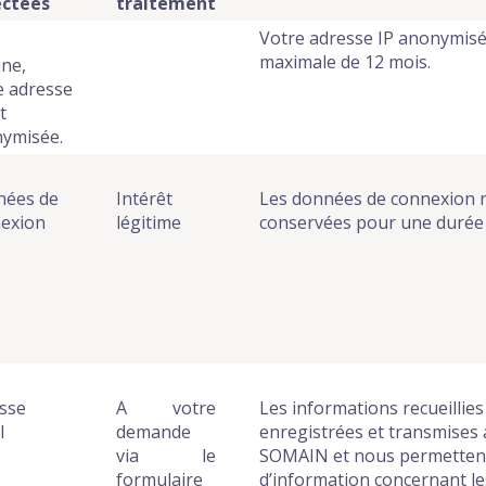
ectées
traitement
Votre adresse IP anonymisé
maximale de 12 mois.
ne,
e adresse
t
ymisée.
ées de
Intérêt
Les données de connexion rel
exion
légitime
conservées pour une durée
sse
A votre
Les informations recueillies
l
demande
enregistrées et transmises
via le
SOMAIN et nous permettent 
formulaire
d’information concernant l