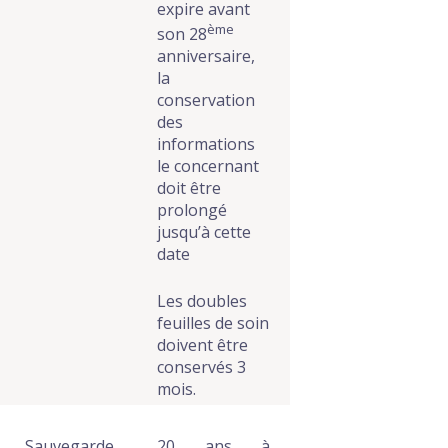
expire avant
ème
son 28
anniversaire,
la
conservation
des
informations
le concernant
doit être
prolongé
jusqu’à cette
date
Les doubles
feuilles de soin
doivent être
conservés 3
mois.
Sauvegarde
20 ans à