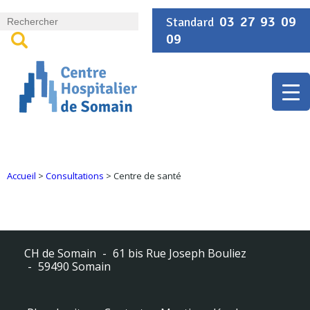
Panneau de gestion des cookies
03 27 93 09
Standard
09
Accueil
>
Consultations
>
Centre de santé
CH de Somain
61 bis Rue Joseph Bouliez
59490 Somain